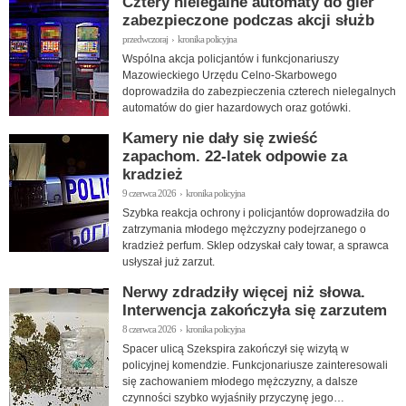
Cztery nielegalne automaty do gier
zabezpieczone podczas akcji służb
przedwczoraj › kronika policyjna
Wspólna akcja policjantów i funkcjonariuszy
Mazowieckiego Urzędu Celno-Skarbowego
doprowadziła do zabezpieczenia czterech nielegalnych
automatów do gier hazardowych oraz gotówki.
Kamery nie dały się zwieść
zapachom. 22-latek odpowie za
kradzież
9 czerwca 2026 › kronika policyjna
Szybka reakcja ochrony i policjantów doprowadziła do
zatrzymania młodego mężczyzny podejrzanego o
kradzież perfum. Sklep odzyskał cały towar, a sprawca
usłyszał już zarzut.
Nerwy zdradziły więcej niż słowa.
Interwencja zakończyła się zarzutem
8 czerwca 2026 › kronika policyjna
Spacer ulicą Szekspira zakończył się wizytą w
policyjnej komendzie. Funkcjonariusze zainteresowali
się zachowaniem młodego mężczyzny, a dalsze
czynności szybko wyjaśniły przyczynę jego