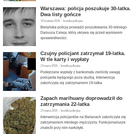
Warszawa: policja poszukuje 30-latka.
Dwa listy gończe
10 kwietnia 2026 › kronika policyjna
Bielańska policja prowadzi poszukiwania 30-letniego
Dariusza Celeja, który ukrywa się przed wymiarem
sprawiedliwości.
Czujny policjant zatrzymał 19-latka.
W tle karty i wypłaty
24 marca 2026 › kronika policyjna
Podejrzane wypłaty z bankomatu zwróciły uwagę
policjanta będącego poza służbą. Interwencja
zakończyła się zatrzymaniem 19-latka.
Zapach marihuany doprowadził do
zatrzymania 22-latka
23 marca 2026 › kronika policyjna
Interwencja policjantów na Bielanach zakończyła się
zatrzymaniem młodego mężczyzny. Funkcjonariusze
znaleźli przy nim narkotyki.