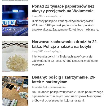
Ponad 22 tysiące papierosów bez
akcyzy przejętych na Wolumenie
8 maja 2026 › kronika policyjna
Bielańscy policjanci zabezpieczyli na targowisku
Wolumen 1100 paczek papierosów bez polskich
znaków akcyzy. Zatrzymano 51-letniego mężczyznę.
Nerwowe zachowanie zdradziło 22-
latka. Policja znalazła narkotyki
4 maja 2026 › kronika policyjna
Interwencja policji na Bielanach zakończyła się
zatrzymaniem 22-latka. W jego kieszeni znaleziono
mefedron.
Bielany: pościg i zatrzymanie. 29-
latek z narkotykami
17 kwietnia 2026 › kronika policyjna
Na Bielanach policja zatrzymała 29-latka podejrzanego
o posiadanie znacznych ilości narkotyków. Mężczyzna
próbował uciec przed funkcjonariuszami.