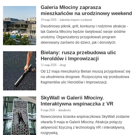
zdenerwowania.
Galeria Młociny zaprasza
mieszkańców na urodzinowy weekend
19 maja 2026 › kalendarz imprez i wydarzeń
Dwudniowy piknik, grill, konkursy i rodzinne atrakcje -
tak Galeria Młociny będzie świętować swoje siódme
urodziny. Organizatorzy przygotowali program
skierowany zarówno do dzieci, jak i dorosłych.
Bielany: rusza przebudowa ulic
Heroldów i Improwizacji
11 maja 2026 › drogi
Od 12 maja mieszkańcy Bielan muszą przygotować się
na utrudnienia drogowe. Rozpoczyna się przebudowa
fragmentów ulic Heroldów i Improwizacji.
SkyWall w Galerii Młociny.
Interaktywna wspinaczka z VR
8 maja 2026 › aktualności
Nowoczesna ścianka wspinaczkowa SkyWall zostanie
otwarta 9 maja w Galerii Młociny. Atrakcja połączy
aktywność fizyczną z technologią VR i interaktywną
rozgrywką.