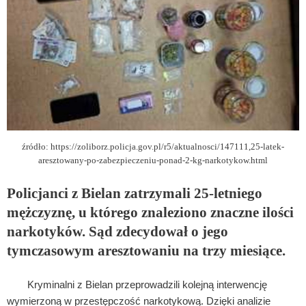
źródło: https://zoliborz.policja.gov.pl/r5/aktualnosci/147111,25-latek-
aresztowany-po-zabezpieczeniu-ponad-2-kg-narkotykow.html
Policjanci z Bielan zatrzymali 25-letniego
mężczyznę, u którego znaleziono znaczne ilości
narkotyków. Sąd zdecydował o jego
tymczasowym aresztowaniu na trzy miesiące.
Kryminalni z Bielan przeprowadzili kolejną interwencję
wymierzoną w przestępczość narkotykową. Dzięki analizie