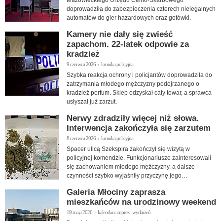
doprowadziła do zabezpieczenia czterech nielegalnych
automatów do gier hazardowych oraz gotówki.
Kamery nie dały się zwieść
zapachom. 22-latek odpowie za
kradzież
9 czerwca 2026 › kronika policyjna
Szybka reakcja ochrony i policjantów doprowadziła do
zatrzymania młodego mężczyzny podejrzanego o
kradzież perfum. Sklep odzyskał cały towar, a sprawca
usłyszał już zarzut.
Nerwy zdradziły więcej niż słowa.
Interwencja zakończyła się zarzutem
8 czerwca 2026 › kronika policyjna
Spacer ulicą Szekspira zakończył się wizytą w
policyjnej komendzie. Funkcjonariusze zainteresowali
się zachowaniem młodego mężczyzny, a dalsze
czynności szybko wyjaśniły przyczynę jego
zdenerwowania.
Galeria Młociny zaprasza
mieszkańców na urodzinowy weekend
19 maja 2026 › kalendarz imprez i wydarzeń