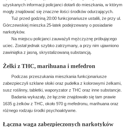
uzyskanych informacji policjanci dotarli do mieszkania, w którym
mogły znajdować się znaczne ilości środków odurzających.
Tuż przed godziną 20:00 funkcjonariusze ustalili, że przy ul.
Górczewskiej mieszka 25-latek podejrzewany o posiadanie
narkotyków.
Na miejscu policjanci zauważyli mężczyznę próbującego
uciec. Został jednak szybko zatrzymany, a przy nim ujawniono
zawiniątka z jasną, skrystalizowaną substancją.
Żelki z THC, marihuana i mefedron
Podczas przeszukania mieszkania funkcjonariusze
zabezpieczyli szklane słoiki oraz pudełka z kolorowymi żelkami,
susz roślinny, tabletki, waporyzator z THC oraz inne substancje.
Badania wykazały, że łącznie znajdowało się tam prawie
1635 g żelków z THC, około 970 g mefedronu, marihuana oraz
różnego rodzaju środki psychoaktywne.
Łączna waga zabezpieczonych narkotyków