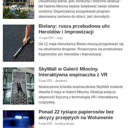
Dwudniowy piknik, grill, konkursy i rodzinne atrakcje -
tak Galeria Młociny będzie świętować swoje siódme
urodziny. Organizatorzy przygotowali program
skierowany zarówno do dzieci, jak i dorosłych.
Bielany: rusza przebudowa ulic
Heroldów i Improwizacji
11 maja 2026 › drogi
Od 12 maja mieszkańcy Bielan muszą przygotować się
na utrudnienia drogowe. Rozpoczyna się przebudowa
fragmentów ulic Heroldów i Improwizacji.
SkyWall w Galerii Młociny.
Interaktywna wspinaczka z VR
8 maja 2026 › aktualności
Nowoczesna ścianka wspinaczkowa SkyWall zostanie
otwarta 9 maja w Galerii Młociny. Atrakcja połączy
aktywność fizyczną z technologią VR i interaktywną
rozgrywką.
Ponad 22 tysiące papierosów bez
akcyzy przejętych na Wolumenie
8 maja 2026 › kronika policyjna