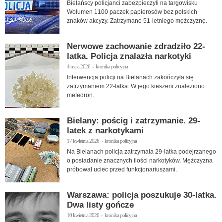
Bielańscy policjanci zabezpieczyli na targowisku
Wolumen 1100 paczek papierosów bez polskich
znaków akcyzy. Zatrzymano 51-letniego mężczyznę.
Nerwowe zachowanie zdradziło 22-
latka. Policja znalazła narkotyki
4 maja 2026 › kronika policyjna
Interwencja policji na Bielanach zakończyła się
zatrzymaniem 22-latka. W jego kieszeni znaleziono
mefedron.
Bielany: pościg i zatrzymanie. 29-
latek z narkotykami
17 kwietnia 2026 › kronika policyjna
Na Bielanach policja zatrzymała 29-latka podejrzanego
o posiadanie znacznych ilości narkotyków. Mężczyzna
próbował uciec przed funkcjonariuszami.
Warszawa: policja poszukuje 30-latka.
Dwa listy gończe
10 kwietnia 2026 › kronika policyjna