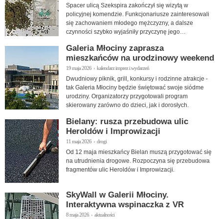
Spacer ulicą Szekspira zakończył się wizytą w
policyjnej komendzie. Funkcjonariusze zainteresowali
się zachowaniem młodego mężczyzny, a dalsze
czynności szybko wyjaśniły przyczynę jego
zdenerwowania.
Galeria Młociny zaprasza
mieszkańców na urodzinowy weekend
19 maja 2026 › kalendarz imprez i wydarzeń
Dwudniowy piknik, grill, konkursy i rodzinne atrakcje -
tak Galeria Młociny będzie świętować swoje siódme
urodziny. Organizatorzy przygotowali program
skierowany zarówno do dzieci, jak i dorosłych.
Bielany: rusza przebudowa ulic
Heroldów i Improwizacji
11 maja 2026 › drogi
Od 12 maja mieszkańcy Bielan muszą przygotować się
na utrudnienia drogowe. Rozpoczyna się przebudowa
fragmentów ulic Heroldów i Improwizacji.
SkyWall w Galerii Młociny.
Interaktywna wspinaczka z VR
8 maja 2026 › aktualności