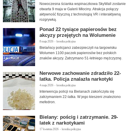
Nowoczesna ścianka wspinaczkowa SkyWall zostanie
otwarta 9 maja w Galerii Młociny. Atrakcja połączy
aktywność fizyczną z technologią VR i interaktywną
rozgrywką.
Ponad 22 tysiące papierosów bez
akcyzy przejętych na Wolumenie
8 maja 2026 › kronika policyjna
Bielańscy policjanci zabezpieczyli na targowisku
Wolumen 1100 paczek papierosów bez polskich
znaków akcyzy. Zatrzymano 51-letniego mężczyznę.
Nerwowe zachowanie zdradziło 22-
latka. Policja znalazła narkotyki
4 maja 2026 › kronika policyjna
Interwencja policji na Bielanach zakończyła się
zatrzymaniem 22-latka. W jego kieszeni znaleziono
mefedron.
Bielany: pościg i zatrzymanie. 29-
latek z narkotykami
17 kwietnia 2026 › kronika policyjna