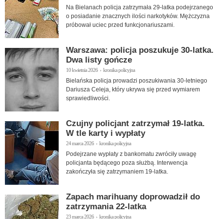
Na Bielanach policja zatrzymała 29-latka podejrzanego
o posiadanie znacznych ilości narkotyków. Mężczyzna
próbował uciec przed funkcjonariuszami.
Warszawa: policja poszukuje 30-latka.
Dwa listy gończe
10 kwietnia 2026 › kronika policyjna
Bielańska policja prowadzi poszukiwania 30-letniego
Dariusza Celeja, który ukrywa się przed wymiarem
sprawiedliwości.
Czujny policjant zatrzymał 19-latka.
W tle karty i wypłaty
24 marca 2026 › kronika policyjna
Podejrzane wypłaty z bankomatu zwróciły uwagę
policjanta będącego poza służbą. Interwencja
zakończyła się zatrzymaniem 19-latka.
Zapach marihuany doprowadził do
zatrzymania 22-latka
23 marca 2026 › kronika policyjna