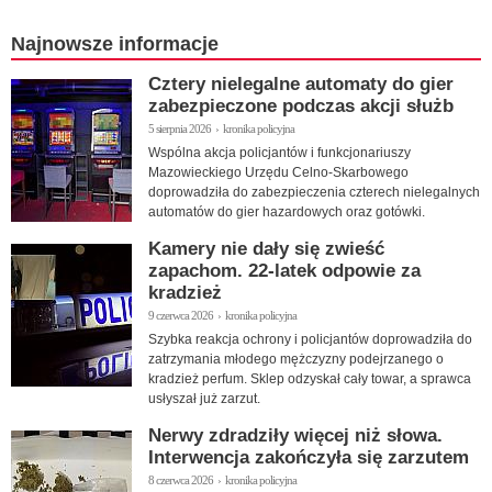
Najnowsze informacje
Cztery nielegalne automaty do gier
zabezpieczone podczas akcji służb
5 sierpnia 2026 › kronika policyjna
Wspólna akcja policjantów i funkcjonariuszy
Mazowieckiego Urzędu Celno-Skarbowego
doprowadziła do zabezpieczenia czterech nielegalnych
automatów do gier hazardowych oraz gotówki.
Kamery nie dały się zwieść
zapachom. 22-latek odpowie za
kradzież
9 czerwca 2026 › kronika policyjna
Szybka reakcja ochrony i policjantów doprowadziła do
zatrzymania młodego mężczyzny podejrzanego o
kradzież perfum. Sklep odzyskał cały towar, a sprawca
usłyszał już zarzut.
Nerwy zdradziły więcej niż słowa.
Interwencja zakończyła się zarzutem
8 czerwca 2026 › kronika policyjna