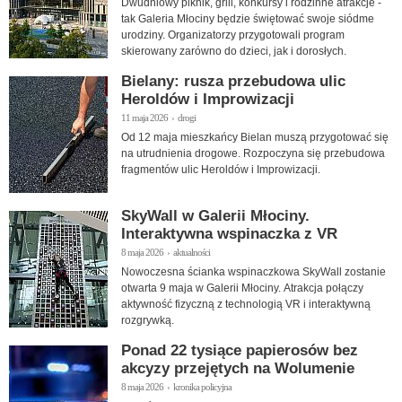
Dwudniowy piknik, grill, konkursy i rodzinne atrakcje -
tak Galeria Młociny będzie świętować swoje siódme
urodziny. Organizatorzy przygotowali program
skierowany zarówno do dzieci, jak i dorosłych.
Bielany: rusza przebudowa ulic
Heroldów i Improwizacji
11 maja 2026 › drogi
Od 12 maja mieszkańcy Bielan muszą przygotować się
na utrudnienia drogowe. Rozpoczyna się przebudowa
fragmentów ulic Heroldów i Improwizacji.
SkyWall w Galerii Młociny.
Interaktywna wspinaczka z VR
8 maja 2026 › aktualności
Nowoczesna ścianka wspinaczkowa SkyWall zostanie
otwarta 9 maja w Galerii Młociny. Atrakcja połączy
aktywność fizyczną z technologią VR i interaktywną
rozgrywką.
Ponad 22 tysiące papierosów bez
akcyzy przejętych na Wolumenie
8 maja 2026 › kronika policyjna