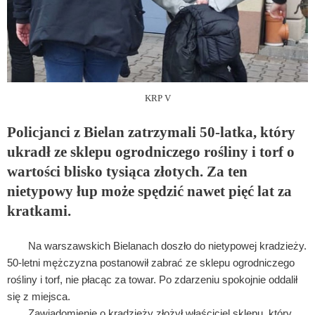
KRP V
Policjanci z Bielan zatrzymali 50-latka, który
ukradł ze sklepu ogrodniczego rośliny i torf o
wartości blisko tysiąca złotych. Za ten
nietypowy łup może spędzić nawet pięć lat za
kratkami.
Na warszawskich Bielanach doszło do nietypowej kradzieży.
50-letni mężczyzna postanowił zabrać ze sklepu ogrodniczego
rośliny i torf, nie płacąc za towar. Po zdarzeniu spokojnie oddalił
się z miejsca.
Zawiadomienie o kradzieży złożył właściciel sklepu, który