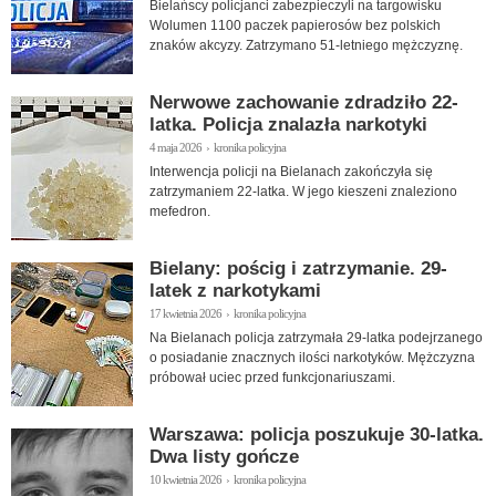
Bielańscy policjanci zabezpieczyli na targowisku
Wolumen 1100 paczek papierosów bez polskich
znaków akcyzy. Zatrzymano 51-letniego mężczyznę.
Nerwowe zachowanie zdradziło 22-
latka. Policja znalazła narkotyki
4 maja 2026 › kronika policyjna
Interwencja policji na Bielanach zakończyła się
zatrzymaniem 22-latka. W jego kieszeni znaleziono
mefedron.
Bielany: pościg i zatrzymanie. 29-
latek z narkotykami
17 kwietnia 2026 › kronika policyjna
Na Bielanach policja zatrzymała 29-latka podejrzanego
o posiadanie znacznych ilości narkotyków. Mężczyzna
próbował uciec przed funkcjonariuszami.
Warszawa: policja poszukuje 30-latka.
Dwa listy gończe
10 kwietnia 2026 › kronika policyjna