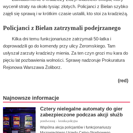
wycenił straty na około tysiąc złotych. Policjanci z Bielan szybko
zajęli się sprawą i w krótkim czasie ustalili, kto stoi za kradzieżą.
Policjanci z Bielan zatrzymali podejrzanego
Kilka dni temu funkcjonariusze zatrzymali 50-latka i
doprowadzili go do komendy przy ulicy Żeromskiego. Tam
usłyszał zarzuty kradzieży mienia. Za ten czyn grozi mu kara do
pięciu lat pozbawienia wolności. Sprawę nadzoruje Prokuratura
Rejonowa Warszawa Żoliborz.
(red)
Najnowsze informacje
Cztery nielegalne automaty do gier
zabezpieczone podczas akcji służb
przedwczoraj › kronika policyjna
Wspólna akcja policjantów i funkcjonariuszy
Mazowieckiego Urzędu Celno-Skarbowego