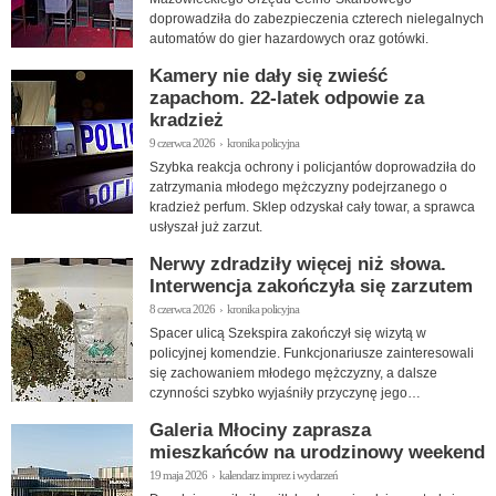
doprowadziła do zabezpieczenia czterech nielegalnych
automatów do gier hazardowych oraz gotówki.
Kamery nie dały się zwieść
zapachom. 22-latek odpowie za
kradzież
9 czerwca 2026 › kronika policyjna
Szybka reakcja ochrony i policjantów doprowadziła do
zatrzymania młodego mężczyzny podejrzanego o
kradzież perfum. Sklep odzyskał cały towar, a sprawca
usłyszał już zarzut.
Nerwy zdradziły więcej niż słowa.
Interwencja zakończyła się zarzutem
8 czerwca 2026 › kronika policyjna
Spacer ulicą Szekspira zakończył się wizytą w
policyjnej komendzie. Funkcjonariusze zainteresowali
się zachowaniem młodego mężczyzny, a dalsze
czynności szybko wyjaśniły przyczynę jego
zdenerwowania.
Galeria Młociny zaprasza
mieszkańców na urodzinowy weekend
19 maja 2026 › kalendarz imprez i wydarzeń